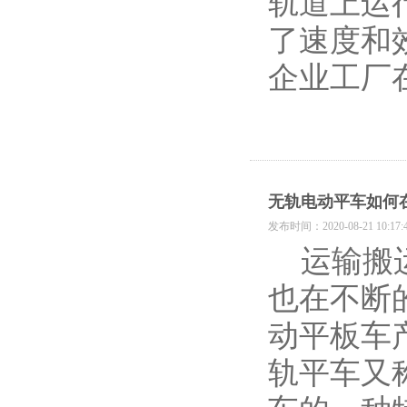
轨道上运
了速度和
企业工厂在
无轨电动平车如何
发布时间：2020-08-21 10:17:
运输搬运
也在不断
动平板车
轨平车又