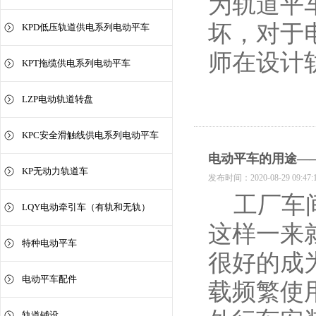
为轨道平
坏，对于
KPD低压轨道供电系列电动平车
师在设计
KPT拖缆供电系列电动平车
LZP电动轨道转盘
KPC安全滑触线供电系列电动平车
电动平车的用途—
KP无动力轨道车
发布时间：2020-08-29 09:47:
工厂车间
LQY电动牵引车（有轨和无轨）
这样一来
特种电动平车
很好的成
电动平车配件
载频繁使
轨道铺设