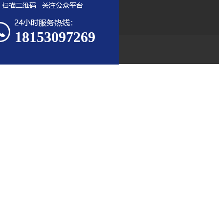
18153097269