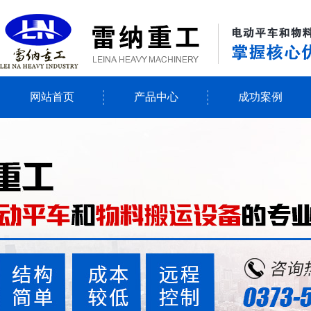
网站首页
产品中心
成功案例