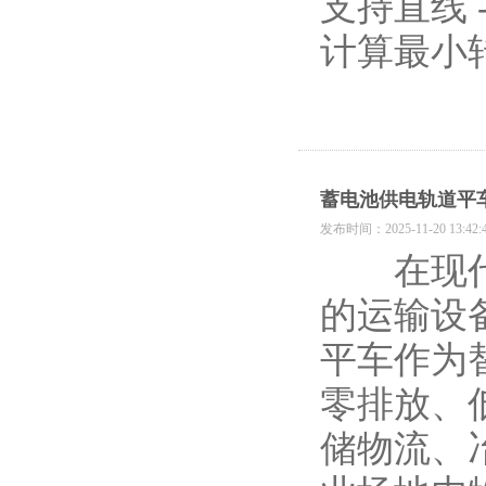
支持直线 
计算最小
蓄电池供电轨道平
发布时间：2025-11-20 13:42:
在现代工
的运输设
平车作为
零排放、
储物流、