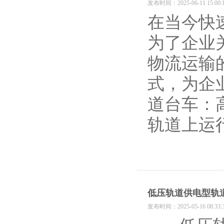
发布时间：2025-06-11 15:00:
在当今快
为了企业
物流运输
式，为企
道台车：
轨道上运
低压轨道供电型轨
发布时间：2025-05-16 08:33: