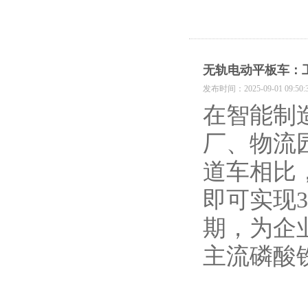
无轨电动平板车：
发布时间：2025-09-01 09:50:
在智能制
厂、物流
道车相比
即可实现
期，为企
主流磷酸铁