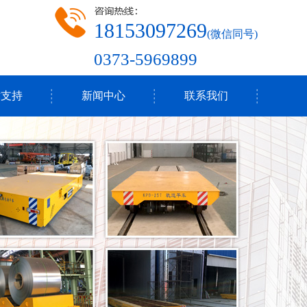
18153097269
(微信同号)
0373-5969899
术支持
新闻中心
联系我们