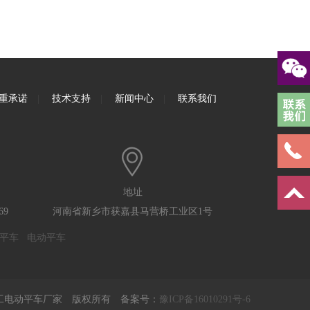
重承诺
|
技术支持
|
新闻中心
|
联系我们
地址
69
河南省新乡市获嘉县马营桥工业区1号
动平车
电动平车
电动平车厂家 版权所有 备案号：
豫ICP备16010291号-6