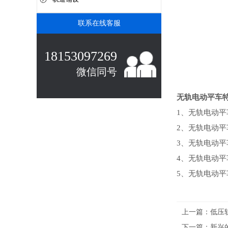
联系在线客服
18153097269
微信同号
无轨电动平车
1、无轨电动
2、无轨电动
3、无轨电动平
4、无轨电动
5、无轨电动
上一篇：
低压
下一篇：
新兴