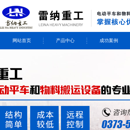
网站首页
产品中心
成功案例